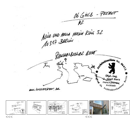
<<<
<<<